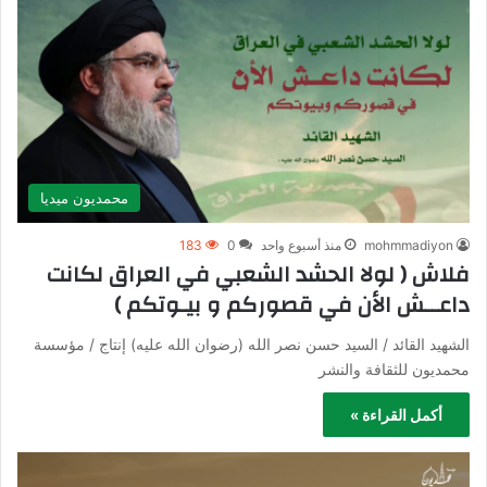
محمديون ميديا
mohmmadiyon
منذ أسبوع واحد
0
183
فلاش ( لولا الحشد الشعبي في العراق لكانت
داعــش الأن في قصوركم و بيـوتكم )
الشهيد القائد / السيد حسن نصر الله (رضوان الله عليه) إنتاج / مؤسسة
محمديون للثقافة والنشر
أكمل القراءة »