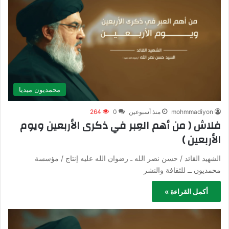
محمديون ميديا
mohmmadiyon
منذ أسبوعين
0
264
فلاش ( من أهم العِبر في ذكرى الأربعين ويوم
الأربعين )
الشهيد القائد / حسن نصر الله ـ رضوان الله عليه إنتاج / مؤسسة
محمديون ــ للثقافة والنشر
أكمل القراءة »