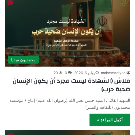
محمديون ميديا
mohmmadiyon
يوليو 6, 2026
0
29
فلاش (الشهادة ليست مجرد أن يكون الإنسان
ضحية حرب)
الشهيد القائد / السيد حسن نصر الله (رضوان الله عليه) إنتاج / مؤسسة
محمديون (للثقافة والنشر)
أكمل القراءة »