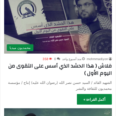
محمديون ميديا
mohmmadiyon
منذ أسبوع واحد
0
358
فلاش ( هذا الحشد الذي أسس على التقوى من
اليوم الأول )‍‍
الشهيد القائد / السيد حسن نصر الله (رضوان الله عليه)‍‍ إنتاج / مؤسسة
محمديون للثقافة والنشر ‍
أكمل القراءة »