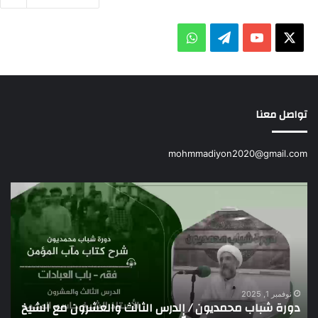
X
يوتيوب
تيلقرام
واتساب
تواصل معنا
mohmmadiyon2020@gmail.com
دورة
تقر
شباب
حف
محمديون
اخت
/
دور
الدرس
ال
الثالث
(صل
والعشرون
الله
مع
علي
نوفمبر 1, 2025
دورة شباب محمديون / الدرس الثالث والعشرون مع الشيخ
ت
الشيخ
وآله