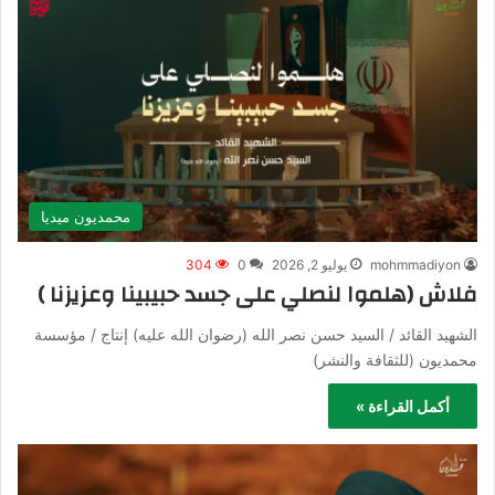
محمديون ميديا
mohmmadiyon
يوليو 2, 2026
0
304
فلاش (هلموا لنصلي على جسد حبيبينا وعزيزنا )
الشهيد القائد / السيد حسن نصر الله (رضوان الله عليه) إنتاج / مؤسسة
محمديون (للثقافة والنشر)
أكمل القراءة »