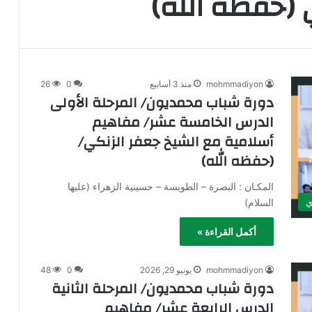
 (حفظه الله)
mohmmadiyon
منذ 3 أسابيع
0
26
دورة شباب محمديون/ المرحلة الأولى
الدرس الخامسة عشر/ مفاهيم
أسلامية مع الشيخ جعفر الزنكي/
(حفظه الله)
المكـان : البصرة – الطويسة – حسينية الزهراء (عليها
السلام)
ي
أكمل القراءة »
mohmmadiyon
يونيو 29, 2026
0
48
دورة شباب محمديون/ المرحلة الثانية
الدرس الرابعة عشر/ مفاهيم