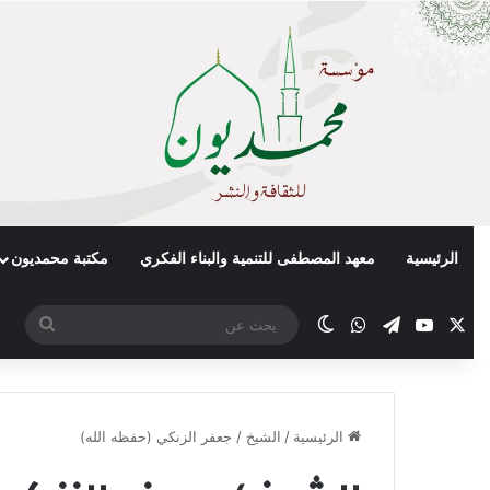
الرئيسية
معهد المصطفى للتنمية والبناء الفكري
مكتبة محمديون
X
يوتيوب
تيلقرام
واتساب
الوضع المظلم
بحث
عن
الرئيسية
/
الشيخ / جعفر الزنكي (حفظه الله)