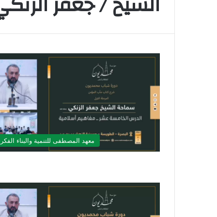
الشيخ / جعفر الزنكي
معهد المصطفى للتنمية والبناء الفكر