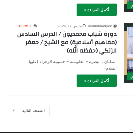
ي
أكمل القراءة »
mohmmadiyon
مارس 17, 2026
0
108
دورة شباب محمديون / الدرس السادس
(مفاهيم أسلامية) مع الشيخ / جعفر
الزنكي (حفظه الله)
المكـان : البصرة – الطويسة – حسينية الزهراء (عليها
السلام)
ي
أكمل القراءة »
الصفحة التالية