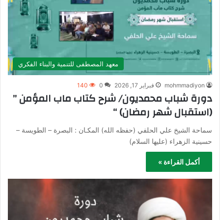
معهد المصطفى للتنمية والبناء الفكري
mohmmadiyon
فبراير 17, 2026
0
140
دورة شباب محمديون/ شرح كتاب ماب المؤمن ”
(استقبال شهر رمضان) “
سماحة الشيخ علي الحلفي (حفظه الله) المكـان : البصرة – الطويسة –
حسينية الزهراء (عليها السلام)
أكمل القراءة »