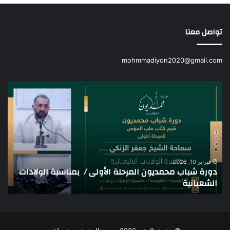
تواصل معنا
mohmmadiyon2020@gmail.com
دورة
دور
شباب
شبا
محمديون
محم
المرحلة
/
الأولى
الد
/
الس
بمناسبة
مع
الولادات
الش
فبراير 10, 2026
دورة شباب محمديون المرحلة الأولى / بمناسبة الولادات
د
الشعبانية
/
الشعبانية
ا
جا
الم
(حف
الله