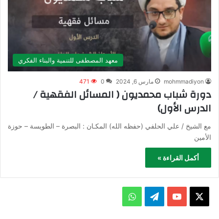
معهد المصطفى للتنمية والبناء الفكري
mohmmadiyon
مارس 6, 2024
0
471
دورة شباب محمديون ( المسائل الفقهية /
الدرس الأول)
مع الشيخ / علي الحلفي (حفظه الله) المكـان : البصرة – الطويسة – حوزة
الأمين
أكمل القراءة »
X
يوتيوب
تيلقرام
واتساب