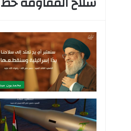
سلاح المقاومة خط 
محمديون ميدي