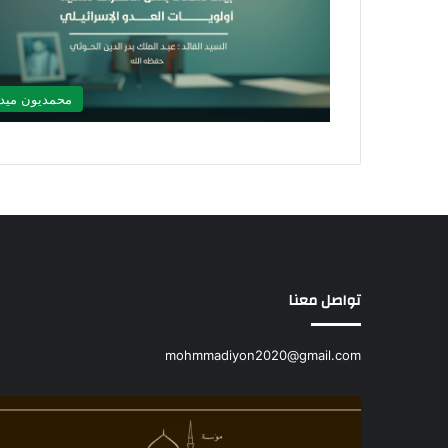
محمديون ميدي
تواصل معنا
mohmmadiyon2020@gmail.com
دورة
شباب
محمديون/