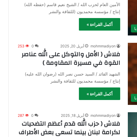
الأمين العام لحزب الله / الشيخ نعيم قاسم (حفظه الله)
إنتاج / مؤسسة محمديون (للثقافة والنشر
أكمل القراءة »
ا
mohmmadiyon
أبريل 20, 2025
0
253
فلاش ( الأمل والتوكل على الله عناصر
القوة في مسيرة المقاومة )
الشهيد القائد / السيد حسن نصر الله (رضوان الله عليه)
إنتاج / مؤسسة محمديون للثقافة والنشر
أكمل القراءة »
ا
mohmmadiyon
أبريل 18, 2025
0
287
فلاش ( حزب الله قدم أعظم التضحيات
لكرامة لبنان بينما تسعى بعض الأطراف