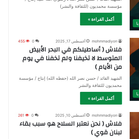
مؤسسة محمديون (للثقافة والنشر)
أكمل القراءة »
ا
mohmmadiyon
أغسطس 17, 2025
0
455
فلاش ( أساطيلكم في البحر الأبيض
المتوسط لا تخيفنا ولم تخفنا في يوم
من الأيام )
الشهيد القائد / حسن نصر الله (حفظه الله) إنتاج / مؤسسة
محمديون للثقافة والنشر
ا
أكمل القراءة »
mohmmadiyon
أغسطس 10, 2025
0
261
فلاش ( نحن نعتبر السلاح هو سبب بقاء
لبنان قوي )