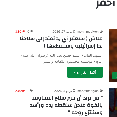
أحمر
mohmmadiyon
يونيو 27, 2026
0
330
فلاش ( سنعتبر أي يد تمتد إلى سلاحنا
يدا إسرائيلية وسنقطعها )
الشهيد القائد / السيد حسن نصر الله (رضوان الله عليه)
إنتاج / مؤسسة محمديون للثقافة والنشر
أكمل القراءة »
ا
mohmmadiyon
يونيو 4, 2026
0
298
” من يريد أن ينزع سلاح المقاومة
بالقوة فنحن سنقطع يده ورأسه
وسننتزع روحه ”