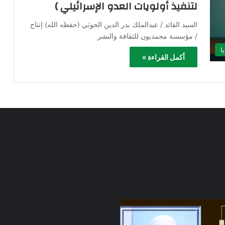
لتنفيذ أولويات العدو الإسرائيلي )
السيد القائد / عبدالملك بدر الدين الحوثي (حفظه الله) إنتاج
/ مؤسسة محمديون للثقافة والنشر
ا
أكمل القراءة »
الرسالة
السابعة من
براعم