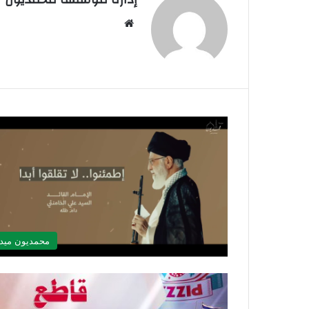
موقع
الويب
محمديون ميدي