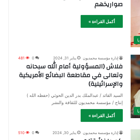
صواريخهم
أكمل القراءة »
ا
إدارة مؤسسة محمديون
يناير 31, 2024
0
481
فلاش (المسؤولية أمام الله سبحانه
وتعالى في مقاطعة البضائع الأمريكية
والإسرائيلية)
السيد القائد / عبدالملك بدر الدين الحوثي (حفظه الله )
إنتاج / مؤسسة محمديون للثقافة والنشر
ا
أكمل القراءة »
إدارة مؤسسة محمديون
يناير 30, 2024
0
510