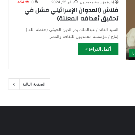
إدارة مؤسسة محمديون
يناير 25, 2024
0
454
فلاش (العدوان الإسرائيلي فشل في
تحقيق أهدافه المعلنة)
السيد القائد / عبدالملك بدر الدين الحوثي (حفظه الله )
إنتاج / مؤسسة محمديون للثقافة والنشر
أكمل القراءة »
ا
الصفحة التالية