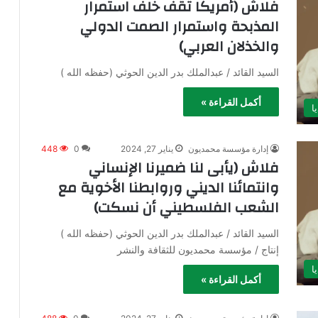
فلاش (أمريكا تقف خلف استمرار
المذبحة واستمرار الصمت الدولي
والخذلان العربي)
السيد القائد / عبدالملك بدر الدين الحوثي (حفظه الله )
أكمل القراءة »
ا
إدارة مؤسسة محمديون
يناير 27, 2024
0
448
فلاش (يأبى لنا ضميرنا الإنساني
وانتمائنا الديني وروابطنا الأخوية مع
الشعب الفلسطيني أن نسكت)
السيد القائد / عبدالملك بدر الدين الحوثي (حفظه الله )
إنتاج / مؤسسة محمديون للثقافة والنشر
ا
أكمل القراءة »