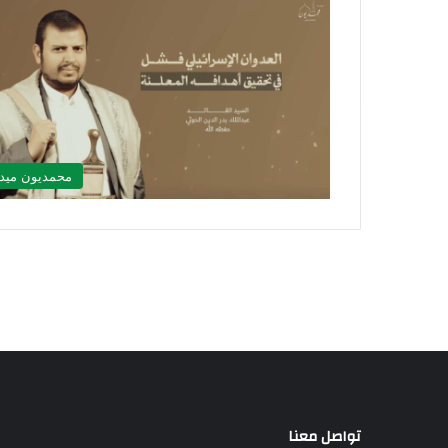
محمديون ميدي
تواصل معنا