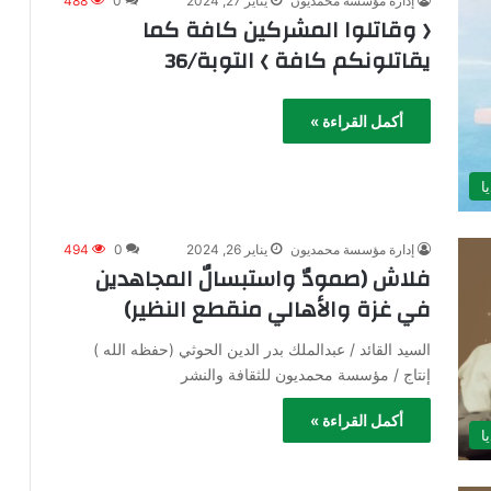
إدارة مؤسسة محمديون
يناير 27, 2024
0
488
﴿ وقاتلوا المشركين كافة كما
يقاتلونكم كافة ﴾ التوبة/36
أكمل القراءة »
ا
إدارة مؤسسة محمديون
يناير 26, 2024
0
494
فلاش (صمودٌ واستبسالٌ المجاهدين
في غزة والأهالي منقطع النظير)
السيد القائد / عبدالملك بدر الدين الحوثي (حفظه الله )
إنتاج / مؤسسة محمديون للثقافة والنشر
أكمل القراءة »
ا