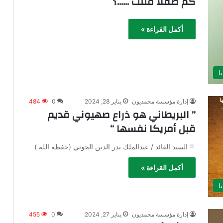
كم طفلاً قتلت ……؟
أكمل القراءة »
ا
إدارة مؤسسة محمديون
يناير 28, 2024
0
484
” البريطاني هو ذراع صهيوني قديم
قبل أمريكا نفسها “
السيد القائد / عبدالملك بدر الدين الحوثي (حفظه الله )
أكمل القراءة »
ا
إدارة مؤسسة محمديون
يناير 27, 2024
0
455