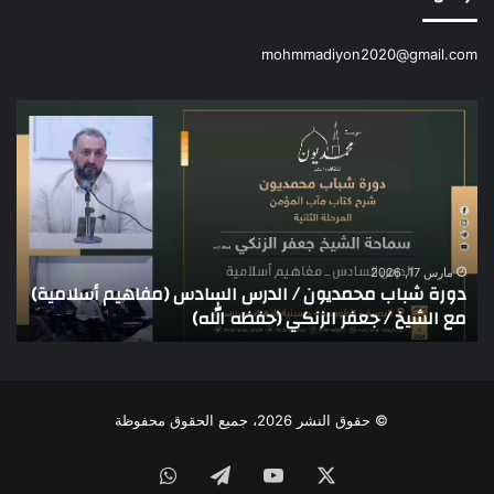
mohmmadiyon2020@gmail.com
دورة
دور
شباب
شبا
محمديون
محم
/
/
الدرس
الد
السادس
الح
(مفاهيم
عش
أسلامية)
مع
مارس 17, 2026
دورة شباب محمديون / الدرس السادس (مفاهيم أسلامية)
د
مع
الش
مع الشيخ / جعفر الزنكي (حفظه الله)
ا
الشيخ
/
/
ايه
جعفر
الط
الزنكي
(حف
(حفظه
الله
© حقوق النشر 2026، جميع الحقوق محفوظة
الله)
X
يوتيوب
تيلقرام
واتساب