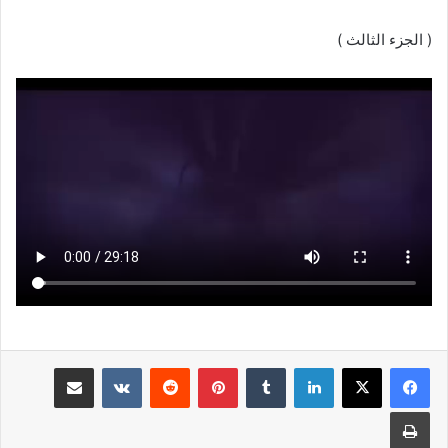
( الجزء الثالث )
لينكدإن
بينتيريست
مشاركة عبر البريد
طباعة