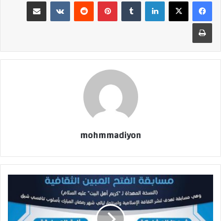
لينكدإن
بينتيريست
مشاركة عبر البريد
طباعة
mohmmadiyon