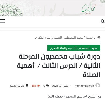
بحث عن
ا
الرئيسية
/
معهد المصطفى للتنمية والبناء الفكري
معهد المصطفى للتنمية والبناء الفكري
دورة شباب محمديون المرحلة
الثانية / الدرس الثالث / أهمية
الصلاة
mohmmadiyon
يناير 21, 2026
0
186
أقل من دقيقة
مع الشيخ /جاسم المحمد (حفظه الله)