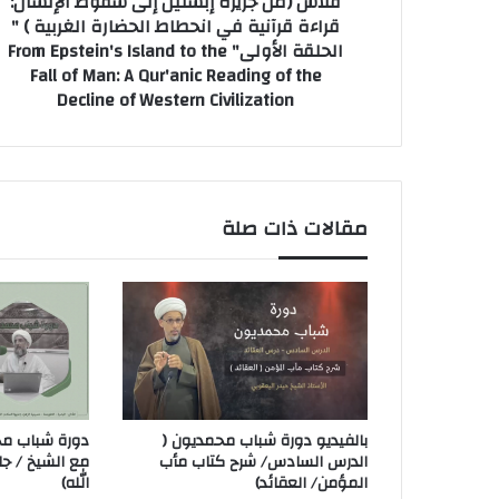
فلاش (من جزيرة إبستين إلى سقوط الإنسان:
قراءة قرآنية في انحطاط الحضارة الغربية ) "
الحلقة الأولى" From Epstein's Island to the
Fall of Man: A Qur'anic Reading of the
Decline of Western Civilization
مقالات ذات صلة
بالفيديو دورة شباب محمديون (
دورة شباب محم
الدرس السادس/ شرح كتاب مأب
مع الشيخ / ج
المؤمن/ العقائد)
الله)