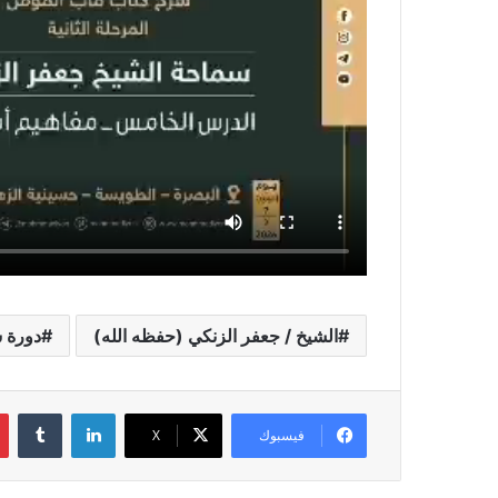
الشيخ / جعفر الزنكي (حفظه الله)
دورة 
لينكدإن
فيسبوك
X