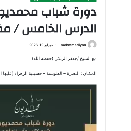
دورة شباب محمديون ا
الدرس الخامس / مف
mohmmadiyon
فبراير 12, 2026
مع الشيخ /جعفر الزنكي (حفظه الله)
المكـان : البصرة – الطويسة – حسينية الزهراء (عليها ا