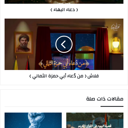
﴿ دعاء البهاء ﴾
فلاش ﴿ من دُعاء أبي حمزة الثمالي ﴾
مقالات ذات صلة