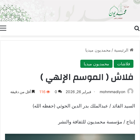
بحث عن
ا
الرئيسية
/
محمديون ميديا
فلاشات
محمديون ميديا
فلاش ( الموسم الإلهي )
mohmmadiyon
فبراير 26, 2026
0
116
أقل من دقيقة
السيد القائد / عبدالملك بدر الدين الحوثي (حفظه الله)
إنتاج / مؤسسة محمديون للثقافة والنشر