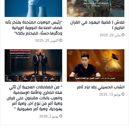
فلاش ( قضية اليهود في القرآن
“رئيس الولايات المتحدة يفتخر بأنه
الكريم )
قصف الصناعة النووية الإيرانية
ودمّرها.حسنًا، فليحلم بذلك!”
يناير 25, 2025
أكتوبر 25, 2025
الشاب الحسيني رضا اياد ثامر
” من المفارقات العجيبة أن تأتي
هذه الذكرى والأمة الإسلامية
يوليو 13, 2025
والعرب بالذات مقبلون على فرض
ولاية أمرٍ من نوع آخر، ولاية أمر
يهودية، ولاية أمر صهيونية “
يونيو 2, 2026