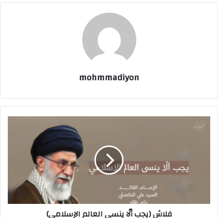
mohmmadiyon
فلاش (يجب ألّا ينسى العالم الإسلامي)