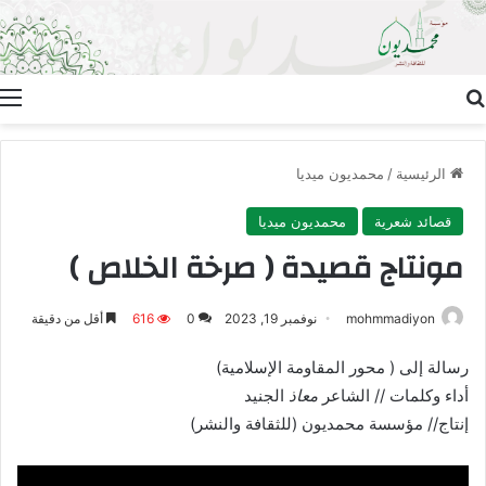
بحث عن
ا
الرئيسية
/
محمديون ميديا
قصائد شعرية
محمديون ميديا
مونتاج قصيدة ( صرخة الخلاص )
mohmmadiyon
نوفمبر 19, 2023
0
616
أقل من دقيقة
رسالة إلى ( محور المقاومة الإسلامية)
أداء وكلمات // الشاعر
معاذ
الجنيد
إنتاج// مؤسسة محمديون (للثقافة والنشر)