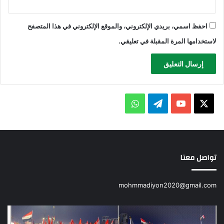
احفظ اسمي، بريدي الإلكتروني، والموقع الإلكتروني في هذا المتصفح
لاستخدامها المرة المقبلة في تعليقي.
X
يوتيوب
تيلقرام
واتساب
تواصل معنا
mohmmadiyon2020@gmail.com
محمديون
انط
مع
دور