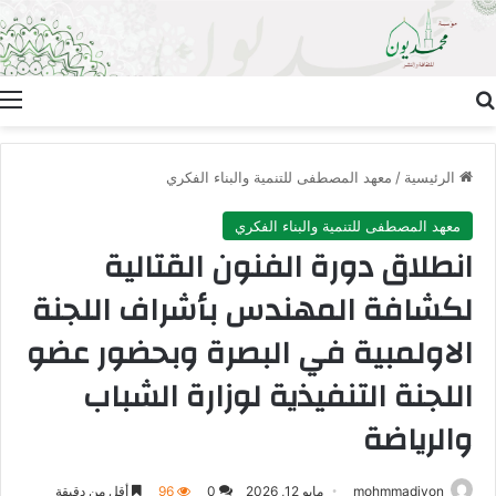
بحث عن
ا
الرئيسية
/
معهد المصطفى للتنمية والبناء الفكري
معهد المصطفى للتنمية والبناء الفكري
انطلاق دورة الفنون القتالية
لكشافة المهندس بأشراف اللجنة
الاولمبية في البصرة وبحضور عضو
اللجنة التنفيذية لوزارة الشباب
والرياضة
mohmmadiyon
مايو 12, 2026
0
96
أقل من دقيقة