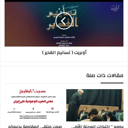
أوبريت ( تسانيم الغدير )
مقالات ذات صلة
برومو ” اختبارات المرحلة الأولى
صوت ملتقى المقاومة يدعوكم