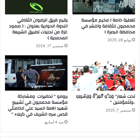
تغطية خاصة I مخيم مؤسسة
يقيم فريق الرضوان الثقافي
محمديون للثقافة والنشر في
الندوة الحوارية بعنوان : ( صمود
محافظة البصرة I
غزة من تجليات تطبيق الشريعة
المحمدية )
يوليو 28, 2025
سبتمبر 17, 2024
تحت شعار” وَلِلَّهِ ٱلۡعِزَّةُ وَلِرَسُولِهِ
برومو ” تحضيرات ومشاركة
ۦولَلَمؤمنين “
مؤسسة محمديون في تشييع
شهيد الامة السيد علي الخامنئي
سبتمبر 7, 2025
قدس سره الشريف في كربلاء “
منذ 4 أسابيع