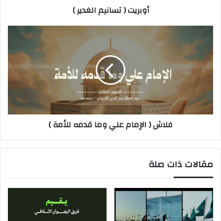
أوبريت ( تسانيم الغدير )
فلاش ( الإمام علي وما قدمه للأمة )
مقالات ذات صلة