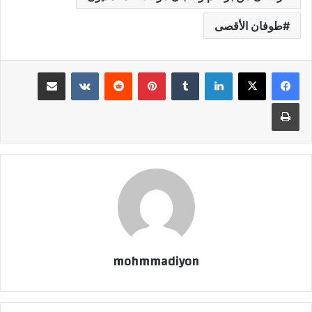
طوفان الأقصى
لينكدإن
بينتيريست
مشاركة عبر البريد
طباعة
mohmmadiyon