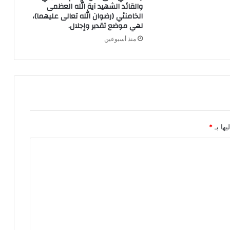
والقائد الشهيد آية الله العظمى
الخامنئي (رضوان الله تعالى عليهما)،
لهي موضع تقدير وإجلال.
منذ أسبوعين
يها بـ
*