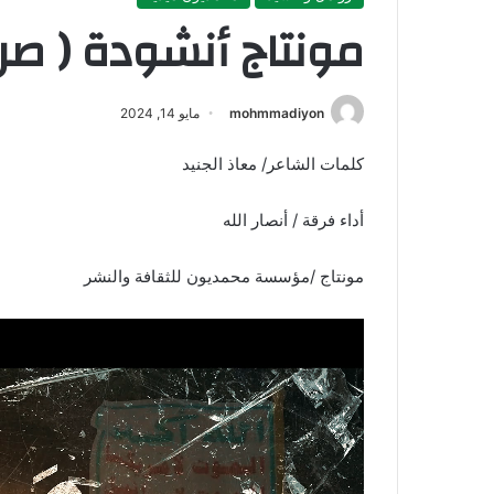
مونتاج أنشودة ( صرخ
mohmmadiyon
مايو 14, 2024
كلمات الشاعر/ معاذ الجنيد
أداء فرقة / أنصار الله
مونتاج /مؤسسة محمديون للثقافة والنشر