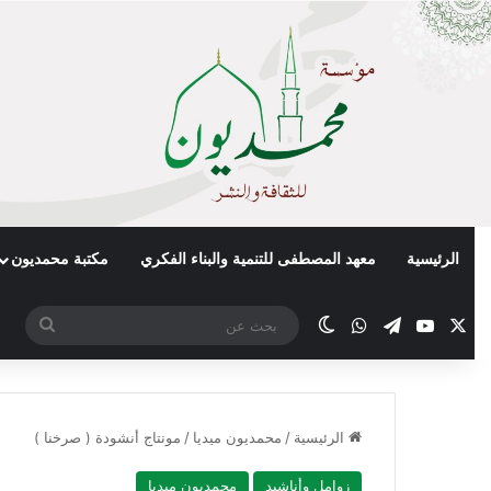
الرئيسية
معهد المصطفى للتنمية والبناء الفكري
مكتبة محمديون
X
يوتيوب
تيلقرام
واتساب
الوضع المظلم
بحث
عن
الرئيسية
/
محمديون ميديا
/
مونتاج أنشودة ( صرخنا )
زوامل وأناشيد
محمديون ميديا