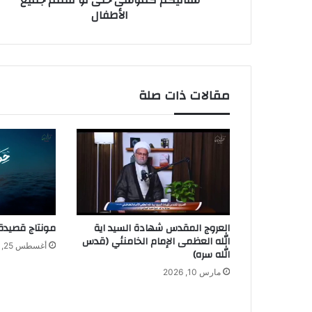
سنأتيكم كموسى حتى لو قتلتم جميع
الأطفال
مقالات ذات صلة
العروج المقدس شهادة السيد اية
مونتاج قصيدة (
الله العظمى الإمام الخامنئي (قدس
أغسطس 25, 2024
الله سره)
مارس 10, 2026