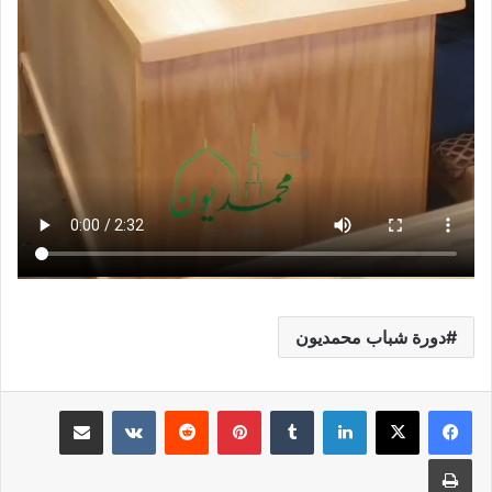
دورة شباب محمديون
لينكدإن
بينتيريست
مشاركة عبر البريد
طباعة