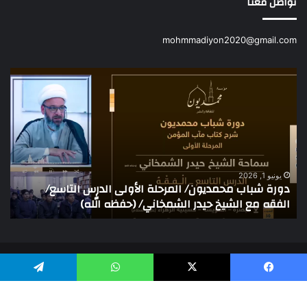
تواصل معنا
mohmmadiyon2020@gmail.com
دورة
دور
شباب
شبا
محمديون/
محم
المرحلة
/
الأولى
الم
الدرس
الثا
التاسع/
ال
الفقه
الع
يونيو 1, 2026
دورة شباب محمديون/ المرحلة الأولى الدرس التاسع/
د
مع
/
الفقه مع الشيخ حيدر الشمخاني/ (حفظه الله)
م
الشيخ
مفا
حيدر
أسل
الشمخاني/
مع
(حفظه
الش
الله)
/
© حقوق النشر 2026، جميع الحقوق محفوظة
جعف
يسبوك
X
واتساب
تيلقرام
الز
X
يوتيوب
تيلقرام
واتساب
(حف