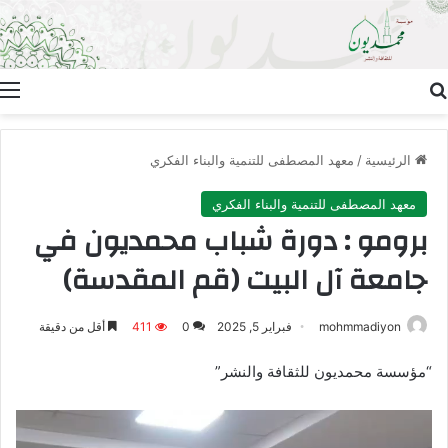
بحث عن
ا
الرئيسية
/
معهد المصطفى للتنمية والبناء الفكري
معهد المصطفى للتنمية والبناء الفكري
برومو : دورة شباب محمديون في
جامعة آل البيت (قم المقدسة)
mohmmadiyon
فبراير 5, 2025
0
411
أقل من دقيقة
“مؤسسة محمديون للثقافة والنشر”