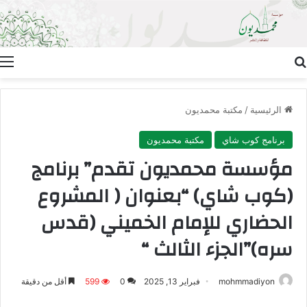
بحث عن
ا
الرئيسية
/
مكتبة محمديون
برنامج كوب شاي
مكتبة محمديون
مؤسسة محمديون تقدم” برنامج
(كوب شاي) “بعنوان ( المشروع
الحضاري للإمام الخميني (قدس
سره)”الجزء الثالث “
mohmmadiyon
فبراير 13, 2025
0
599
أقل من دقيقة