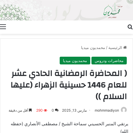
بحث عن
ا
الرئيسية
/
محمديون ميديا
محاضرات ودروس
محمديون ميديا
( المحاضرة الرمضانية الحادي عشر
للعام 1446 حسينية الزهراء (عليها
السلام ))
mohmmadiyon
مارس 13, 2025
0
290
أقل من دقيقة
يرتقي المنبر الحسيني سماحة الشيخ / مصطفى الأنصاري (حفظه
الله)