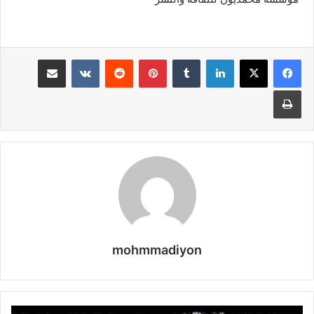
لينكدإن
بينتيريست
مشاركة عبر البريد
طباعة
mohmmadiyon