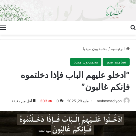
بحث عن
ا
الرئيسية
/
محمديون ميديا
تصاميم صور
محمديون ميديا
“ادخلو عليهم الباب فإذا دخلتموه
فإنكم غالبون”
mohmmadiyon
مايو 29, 2025
0
303
أقل من دقيقة