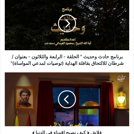
برنامج حادث وحديث " الحلقة - الرابعة والثلاثون - بعنوان /
شرطان للالتحاق بقافلة الهداية (توصيات لمدعي المواساة)"
فلاش ﴿ كيف نصبح اقوياء في الدنيا ﴾