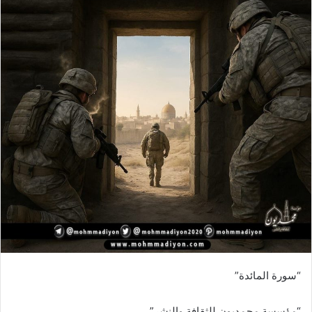
“سورة المائدة”
“مؤسسة محمديون للثقافة والنشر”