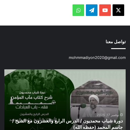
X
يوتيوب
تيلقرام
واتساب
تواصل معنا
mohmmadiyon2020@gmail.com
دورة
تقر
شباب
/
محمديون
الح
/
البه
الدرس
لقض
الرابع
الها
والعشرون
وال
مع
بمن
نوفمبر 17, 2025
دورة شباب محمديون / الدرس الرابع والعشرون مع الشيخ /
ت
الشيخ
انط
جاسم المحمد (حفظه الله)
ب
/
دور