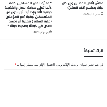
فلاش (ألعن المظلين وإن كان
” قضيّة الغدير للمسلمين كافة
بينك وبينهم آلاف السنين)
لأنّها تعني سيادة العدل والفضيلة
وولاية الله وإذا أردنا أن نكون من
يناير 13, 2026
المتمسكين بولاية أمير المؤمنين
(عليه السلام ) فعلينا أن نجسد
العدل في ذواتنا ومحيط حياتنا “
يونيو 2, 2026
اترك تعليقاً
لن يتم نشر عنوان بريدك الإلكتروني.
الحقول الإلزامية مشار إليها بـ
*
ا
ل
ت
ع
ل