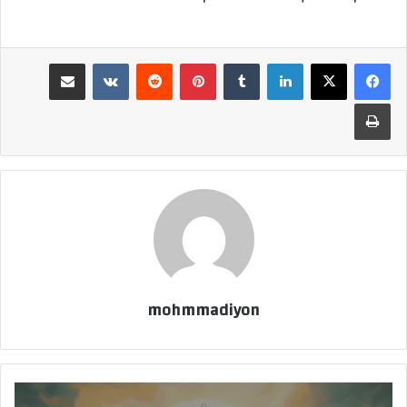
لينكدإن
بينتيريست
مشاركة عبر البريد
طباعة
mohmmadiyon