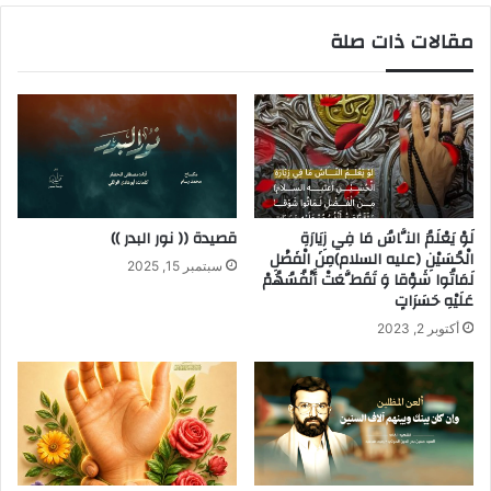
مقالات ذات صلة
لَوْ يَعْلَمُ النَّاسُ مَا فِي زِيَارَةِ
قصيدة (( نور البدر ))
الْحُسَيْنِ (عليه السلام)مِنَ الْفَضْلِ
سبتمبر 15, 2025
لَمَاتُوا شَوْقا وَ تَقَطَّعَتْ أَنْفُسُهُمْ
عَلَيْهِ حَسَرَاتٍ
أكتوبر 2, 2023