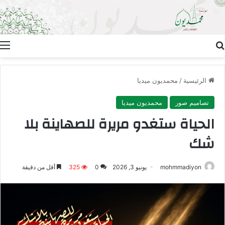
بحث عن
ا
الرئيسية
/
محمديون ميديا
تصاميم صور
محمديون ميديا
الحياة ستغدو مريرة للصهاينة بلا
شك
mohmmadiyon
يونيو 3, 2026
0
325
أقل من دقيقة