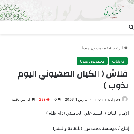
بحث عن
ا
الرئيسية
/
محمديون ميديا
فلاشات
محمديون ميديا
فلاش (‌‌‌‌‌‎ الكيان الصهيوني اليوم
يذوب )
mohmmadiyon
مارس 1, 2026
0
258
أقل من دقيقة
الإمام القائد / السيد علي الخامنئي (دام ظله )
إنتاج / مؤسسة محمديون (للثقافة والنشر)