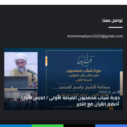
تواصل معنا
mohmmadiyon2020@gmail.com
دورة
بالف
شباب
دور
محمديون
شبا
المرحلة
محم
الأولى
(ال
/
الثا
الدرس
/
الأول/
شر
يناير 6, 2026
دورة شباب محمديون المرحلة الأولى / الدرس الأول/
ب
أحكام
كتا
أحكام القرآن مع التدبر
م
القرآن
مأب
مع
الم
التدبر
الأخ
)