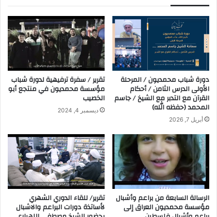
دورة شباب محمديون / المرحلة
تقرير / سفرة ترفيهية لدورة شباب
الأولى الدرس الثامن / أحكام
مؤسسة محمديون في منتجع أبو
القرآن مع التدبر مع الشيخ / جاسم
الخصيب
المحمد (حفظه الله)
ديسمبر 4, 2024
أبريل 7, 2026
الرسالة السابعة من براعم وأشبال
تقرير/ للقاء الدوري الشهري
مؤسسة محمديون العراق إلى
لأساتذة دورات البراعم والاشبال
براعم وأشبال فلسطين
بحضور الشيخ مصطفى اللهياري