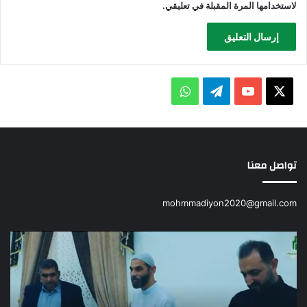
لاستخدامها المرة المقبلة في تعليقي.
X
يوتيوب
تيلقرام
واتساب
تواصل معنا
mohmmadiyon2020@gmail.com
تقرير
دور
حفل
شبا
اختتام
محم
دورات
الم
المصطفى
الثا