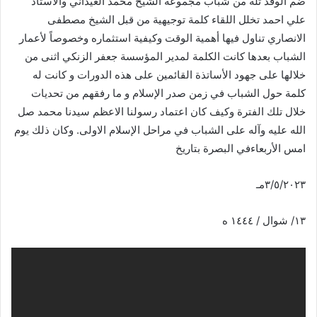
ضم الوفد ثلة من شباب مجموعة الشيخ محمد العيداني والأستاذ
علي احمد تخلل اللقاء كلمة توجيهية من قبل الشيخ مصطفى
الانصاري تناول فيها أهمية الوقت وكيفية استثماره وخصوصاً لأعمار
الشباب بعدها كانت الكلمة لمدير المؤسسة جعفر الزنكي اثنى من
خلالها على جهود الأساتذة القائمين على هذه الدورات و كانت له
كلمة حول الشباب في زمن صدر الإسلام و ما رفقهم من تحديات
خلال تلك الفترة وكيف كان اعتماد رسولنا الاعظم سيدنا محمد صل
الله عليه وآله على الشباب في مراحل الإسلام الاولى. وكان ذلك يوم
امس الأربعاءفي البصرة بتاريخ
٣/٥/٢٠٢٣مـ
١٣/ شوال / ١٤٤٤ ه