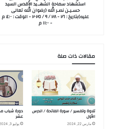
استشهاد سماحة الشهـ.يد الأقدس السيد
حسـيـن نصـر الله (رضوان الله تعالى
عليه)بتاريخ : ٢٦ - ٢٨ / ٩ / ٢٠٢٥ - الوقت : ٤:٠٠ م
- ١١:٠٠ م
مقالات ذات صلة
تلاوة وتفسير / سورة الفاتحة / الدرس
دورة شباب محم
الأول
عشر
مارس 22, 2024
يوليو 3, 2024