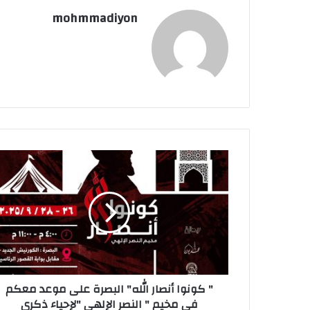
mohmmadiyon
" كونوا أنصار الله" البصرة على موعد معكم
في مخيم " النصر الإلهي "لإحياء ذكرى