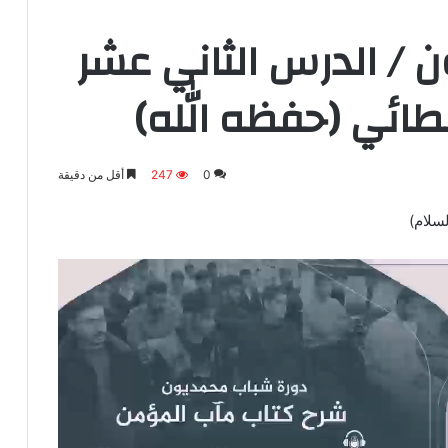
 / الدرس الثاني عشر
لطائي (حفظه الله)
0
247
أقل من دقيقة
لسلام)