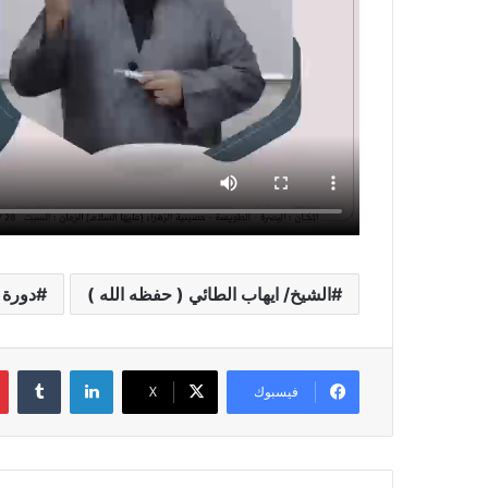
الشيخ/ ايهاب الطائي ( حفظه الله )
دورة 
لينكدإن
فيسبوك
X