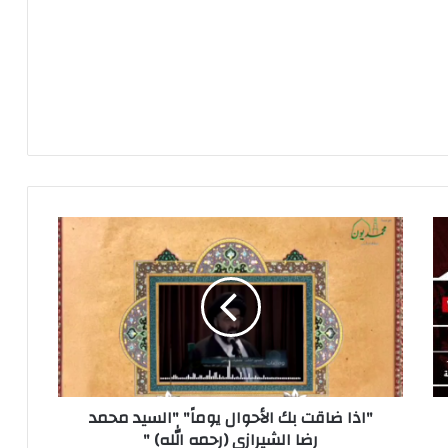
"اذا ضاقت بك الأحوال يوماً" "السيد محمد
رضا الشيرازي (رحمه الله) "