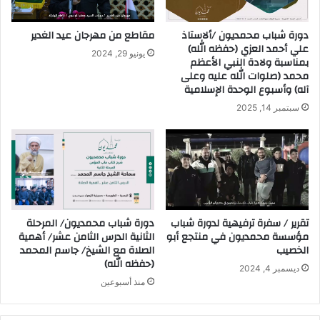
دورة شباب محمديون /ألاستاذ
مقاطع من مهرجان عيد الغدير
علي أحمد العزي (حفظه الله)
يونيو 29, 2024
بمناسبة ولادة النبي الأعظم
محمد (صلوات الله عليه وعلى
آله) وأسبوع الوحدة الإسلامية
سبتمبر 14, 2025
تقرير / سفرة ترفيهية لدورة شباب
دورة شباب محمديون/ المرحلة
مؤسسة محمديون في منتجع أبو
الثانية الدرس الثامن عشر/ أهمية
الخصيب
الصلاة مع الشيخ/ جاسم المحمد
(حفظه الله)
ديسمبر 4, 2024
منذ أسبوعين