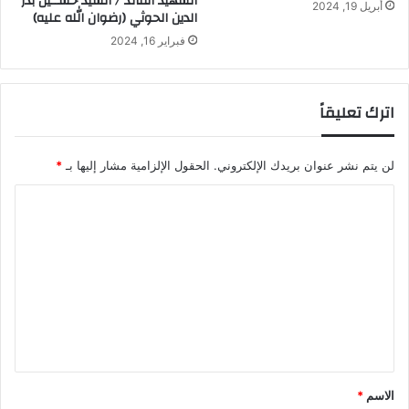
الشهيد القائد / السيد حســين بدر
أبريل 19, 2024
الدين الحوثي (رضوان الله عليه)
فبراير 16, 2024
اترك تعليقاً
لن يتم نشر عنوان بريدك الإلكتروني.
الحقول الإلزامية مشار إليها بـ
*
ا
ل
ت
ع
ل
ي
ق
*
الاسم
*