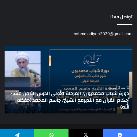
تواصل معنا
mohmmadiyon2020@gmail.com
دورة
دور
شباب
شبا
محمديون/
محم
المرحلة
الم
الأولى
الأ
الدرس
ال
الثامن
الث
منذ 3 أسابيع
دورة شباب محمديون/ المرحلة الأولى الدرس الثامن عشر/
عشر/
الف
أحكام القرآن مع التدبرمع الشيخ/ جاسم المحمد (حفظه
د
أحكام
مع
الله)
ا
القرآن
الش
مع
حيد
التدبرمع
الش
الشيخ/
(حف
جاسم
الله
© حقوق النشر 2026، جميع الحقوق محفوظة