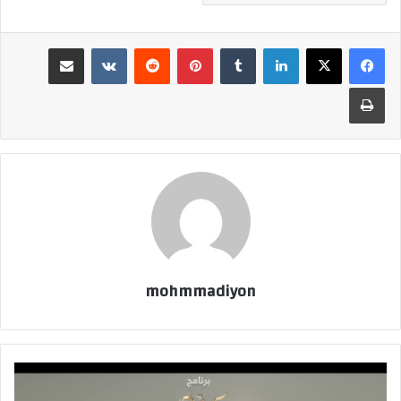
لينكدإن
بينتيريست
مشاركة عبر البريد
طباعة
mohmmadiyon