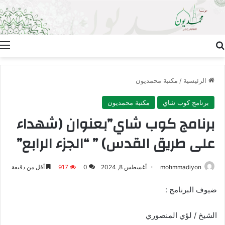
بحث عن
ا
الرئيسية
/
مكتبة محمديون
برنامج كوب شاي
مكتبة محمديون
برنامج كوب شاي”بعنوان (شهداء
على طريق القدس) ” “الجزء الرابع”
mohmmadiyon
أغسطس 8, 2024
0
917
أقل من دقيقة
ضيوف البرنامج :
الشيخ / لؤي المنصوري