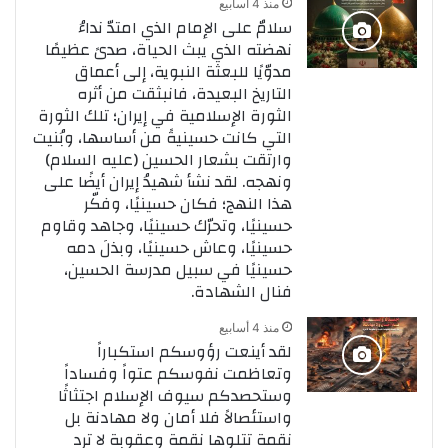
منذ 4 أسابيع
سلامٌ على الإمام الذي امتدّ نداءُ
نهضته الذي يبث الحياة، صدىً عظيمًا
مدوّيًا للبعثة النبوية، إلى أعماق
التاريخ البعيدة، فانبثقت من أثره
الثورة الإسلامية في إيران؛ تلك الثورة
التي كانت حسينيةً من أساسها، وبُنيت
وارتقت بشعار الحسين (عليه السلام)
ونهجه. لقد نشأ شهيدُ إيران أيضًا على
هذا النهج؛ فكان حسينيًا، وفكّر
حسينيًا، وتحرّك حسينيًا، وجاهد وقاوم
حسينيًا، وعاش حسينيًا، وبذلَ دمه
حسينيًا في سبيل مدرسة الحسين،
فنال الشهادة.
منذ 4 أسابيع
لقد أينعت رؤوسكم استكباراً
وتعاظمت نفوسكم عتواً وفساداً
وستحصدكم سيوف الإسلام اجتثاثًا
واستئصالاً فلا أمان ولا مهادنة بل
نقمة تتلوها نقمة وعقوبة لا ترد