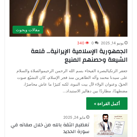
مقالات وبحوث
يونيو 14, 2025
0
340
الجمهورية الإسلامية الإيرانية… قلعة
الشيعة وحصنهم المنيع
جعفر الزنكيالبصرة الفيحاء بسم الله الرحمن الرحيموالصلاة والسلام
على سيدنا محمد وآله الطاهرين منذ فجر الإسلام، كان التشيّع صوت
الحقّ، وعنوان الولاء لآل بيت النبوة، لكنه كثيرًا ما عاش محاصرًا،
مضطهدًا، مطاردًا بين دهاليز الاستبداد…
أكمل القراءة »
مايو 24, 2025
تعظيم الثقة بالله من خلال صفاته في
سورة الحديد