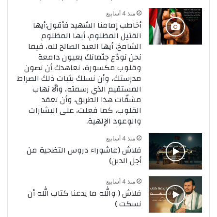
منذ 4 أسابيع
أخاطب إمامنا الشهيد فأقول:أيها
القتيل المظلوم، أيها المظلوم
الشامخ، أيها العبد الصالح لله، فيما
نحن نودّع جثمانك بعيون دامعة
وقلوب مكسورة، نعاهدك أن نصون
مدرستك، وأن نسلك بثبات ذلك الصراط
المستقيم الذي رسمته، وألّا نهاب
مشقّات هذا الطريق، وأن نعقد
القلوب، كما فعلت، على البشارات
والوعود الإلهية.
منذ 4 أسابيع
فلاش (عاشوراء دروس التضحية من
أجل الدين)
منذ 4 أسابيع
فلاش ( والله ما يدعنا كتاب الله أن
نسكت )