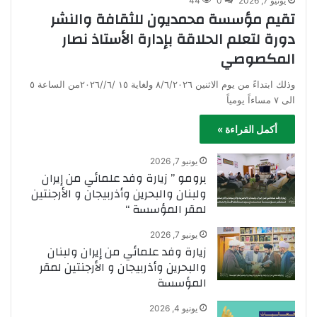
يونيو 7, 2026
0
44
تقيم مؤسسة محمديون للثقافة والنشر
دورة لتعلم الحلاقة بإدارة الأستاذ نصار
المكصوصي
وذلك ابتداءً من يوم الاثنين ٨/٦/٢٠٢٦ ولغاية ١٥ /٦//٢٠٢٦من الساعة ٥
الى ٧ مساءاً يومياً
أكمل القراءة »
يونيو 7, 2026
برومو ” زيارة وفد علمائي من إيران
ولبنان والبحرين وأذربيجان و الأرجنتين
لمقر المؤسسة “
يونيو 7, 2026
زيارة وفد علمائي من إيران ولبنان
والبحرين وأذربيجان و الأرجنتين لمقر
المؤسسة
يونيو 4, 2026