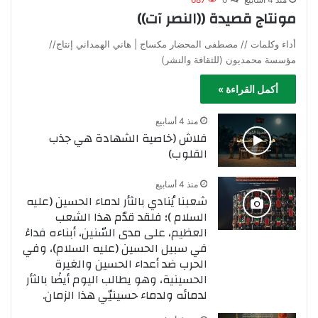
مونتاج قصيدة ((النصر آت))
أداء وكلمات // مصطفى المحضار مكساج | هاني الهمداني إنتاج//
مؤسسة محمديون (للثقافة والنشر)
أكمل القراءة »
منذ 4 أسابيع
فلاش (خاصية الشهادة هي جذب
القلوب)
منذ 4 أسابيع
شعبنا يُنادي بالثأر لدماء الحسين (عليه
السلام )؛ فلقد قدّم هذا الشعب
العظيم، على مدى السّنين، أبناءه فداءً
في سبيل الحسين (عليه السلام)، وفي
الحرب ضد أعداء الحسين والغيرة
الحسينية، وهو يطالب اليوم أيضًا بالثأر
لدمائه ولدماء حسينيّي هذا الزمان.