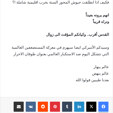
فكيف اذا انطلقت جيوش المحور الستة بحرب اقليمية شاملة !؟
انهم يرونه بعيداً
ونراه قريباً
القدس أقرب.. وكيانكم المؤقت الى زوال
وسيدكم الأميركي ايضا سيهزم في معركة المستضعفين العالمية
التي تتشكل اليوم ضد الاستكبار العالمي بعنوان طوفان الاحرار
عالم ينهار
عالم ينهض
بعدنا طيبين قولوا الله
لينكدإن
بينتيريست
مشاركة عبر البريد
طباعة