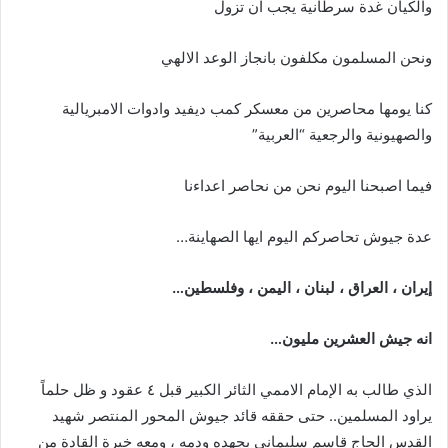
والكيان غدة سرطانية يجب ان تزول
ونحن المسلمون مكلفون بانجاز الوعد الالهي
كنا يومها محاصرين من معسكر كمب ديفيد وادوات الامبريالية
والصهيونية والرجعية “العربية”
فيما اصبحنا اليوم نحن من نحاصر اعداءنا
عدة جيوش تحاصركم اليوم ايها الصهاينة…
إيران ، العراق ، لبنان ، اليمن ، وفلسطين…
انه جيش العشرين مليون…
الذي طالب به الإمام الاممي الثائر الكبير قبل ٤ عقود و ظل حلماً
يراود المسلمين.. حتى حققه قائد جيوش المحور المنتصر شهيد
القدس الحاج قاسم سليماني بجهده ودمه ، ومعه خيرة القادة من