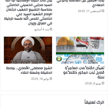
زيارة الأربعين بين العاطفة والوعي
بيان قائد الثورة الإسلامية آية الله
الجهادي
السيد مجتبى الحسيني الخامنئي
بمناسبة التشييع المهيب لجثمان
أغسطس 17, 2025
الإمام الشهيد السيد علي
الخامنئي (قدس الله نفسه الزكية)
في العراق وإيران
منذ 4 أسابيع
تَهَيكُل المُنَظَّماتِ العالَمِيَّةِ
الشيخ مصطفى الأنصاري… بوصلة
مُقابِلَ ثَباتِ المِحْوَرِ كَمُنَظَّمَةٍ
الحقيقة وشعلة النقاء
بَديلَة
يوليو 19, 2025
يونيو 9, 2026
اترك تعليقاً